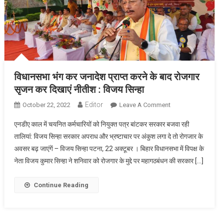
अच्छाई
की
विजय
का
प्रतीक
विधानसभा भंग कर जनादेश प्राप्त करने के बाद रोजगार
सृजन कर दिखाएं नीतीश : विजय सिन्हा
Editor
On
October 22, 2022
Leave A Comment
विधानसभा
एनडीए काल में चयनित कर्मचारियों को नियुक्त पत्र बांटकर सरकार बजवा रही
भंग
तालियां: विजय सिन्हा सरकार अपराध और भ्रष्टाचार पर अंकुश लगा दे तो रोगजार के
कर
अवसर बढ़ जाएंगें – विजय सिन्हा पटना, 22 अक्टूबर । बिहार विधानसभा में विपक्ष के
जनादेश
नेता विजय कुमार सिन्हा ने शनिवार को रोजगार के मुद्दे पर महागठबंधन की सरकार […]
प्राप्त
करने
के
Continue Reading
बाद
रोजगार
सृजन