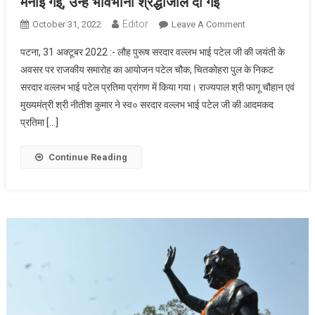
मनाई गई, उन्हें भावभीनी श्रद्धांजलि दी गई
Editor
On
October 31, 2022
Leave A Comment
लौह
पटना, 31 अक्टूबर 2022 :- लौह पुरूष सरदार वल्लभ भाई पटेल जी की जयंती के
पुरूष
अवसर पर राजकीय समारोह का आयोजन पटेल चौक, चितकोहरा पुल के निकट
सरदार
सरदार वल्लभ भाई पटेल प्रतिमा प्रांगण में किया गया। राज्यपाल श्री फागू चौहान एवं
वल्लभ
मुख्यमंत्री श्री नीतीश कुमार ने स्व० सरदार वल्लभ भाई पटेल जी की आदमकद
भाई
पटेल
प्रतिमा […]
की
जयंती
Continue Reading
भव्य
रूप
से
मनाई
गई,
उन्हें
भावभीनी
श्रद्धांजलि
दी
गई