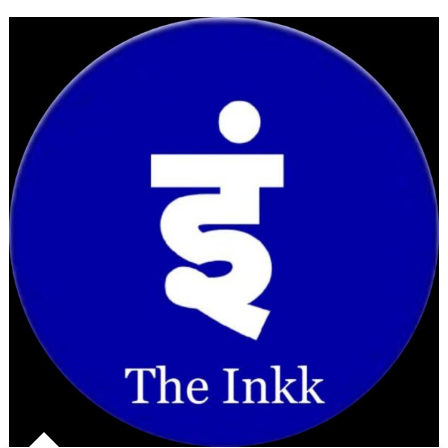
कर
दिखाएं
नीतीश
:
विजय
सिन्हा