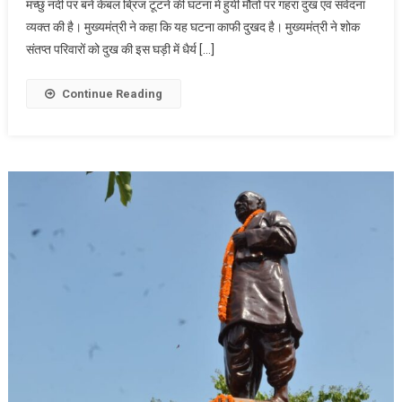
मच्छु नदी पर बने केबल ब्रिज टूटने की घटना में हुयी मौतों पर गहरा दुख एवं संवेदना
गुजरात
व्यक्त की है। मुख्यमंत्री ने कहा कि यह घटना काफी दुखद है। मुख्यमंत्री ने शोक
के
संतप्त परिवारों को दुख की इस घड़ी में धैर्य […]
मोरबी
के
मच्छु
Continue Reading
नदी
पर
बने
केबल
ब्रिज
टूटने
की
घटना
पर
दुख
जताया,
पीड़ित
परिवारों
के
प्रति