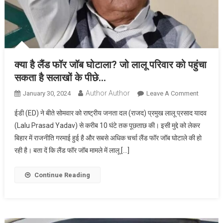
में
है
क्रांतिकार
कदम:दीप
सिंह
क्या है लैंड फॉर जॉब घोटाला? जो लालू परिवार को पहुंचा
सकता है सलाखों के पीछे…
Author Author
On
January 30, 2024
Leave A Comment
क्या
ईडी (ED) ने बीते सोमवार को राष्ट्रीय जनता दल (राजद) प्रमुख लालू प्रसाद यादव
है
(Lalu Prasad Yadav) से करीब 10 घंटे तक पूछताछ की। इसी मुद्दे को लेकर
लैंड
बिहार में राजनीति गरमाई हुई है और सबसे अधिक चर्चा लैंड फॉर जॉब घोटाले की हो
फॉर
रही है। बता दें कि लैंड फॉर जॉब मामले में लालू […]
जॉब
घोटाला?
जो
Continue Reading
लालू
परिवार
को
पहुंचा