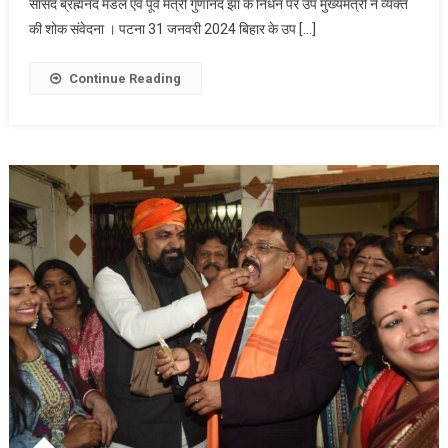
सांसद ब्रह्मंनद मंडल एवं पूर्व मंत्री गुणानंद झा के निधन पर उप मुख्यमंत्री ने व्यक्त
के
की शोक संवेदना । पटना 31 जनवरी 2024 बिहार के उप […]
नेतृत्व
में
सरकार
Continue Reading
ने
विकास
के
सभी
आयामों
पर
काम
किया
है-
विजय
कुमार
सिन्हा।