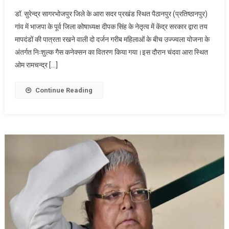
आरा
डॉ. सुरेन्द्र सागरभोजपुर जिले के आरा सदर प्रखंड स्थित पैठानपुर (प्रतिष्ठानपुर)
के
गांव में भाजपा के पूर्व जिला कोषाध्यक्ष दीपक सिंह के नेतृत्व में केंद्र सरकार द्वारा तय
पैठानपुर
मापदंडों की पात्रता रखने वाली दो दर्जन गरीब महिलाओं के बीच उज्ज्वला योजना के
गांव
अंतर्गत निःशुल्क गैस कनेक्सन का वितरण किया गया।इस दौरान चंदवा आरा स्थित
में
उज्ज्वला
ओम रामचन्द्र […]
योजना
से
Continue Reading
बांटे
गए
निःशुल्क
गैस
कनेक्सन,प
मोदी
की
यह
योजना
महिलाओं
के
विकास