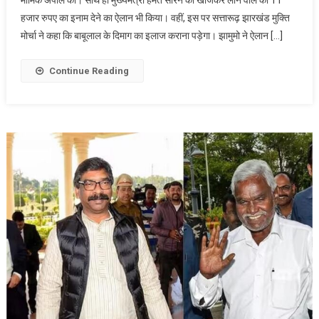
ऐलान,बाबू
हजार रुपए का इनाम देने का ऐलान भी किया। वहीं, इस पर सत्तारूढ़ झारखंड मुक्ति
मरांडी
मोर्चा ने कहा कि बाबूलाल के दिमाग का इलाज कराना पड़ेगा। झामुमो ने ऐलान […]
के
दिमाग
का
Continue Reading
इलाज
करने
वाले
चिकित्सक
को
11
लाख
का
इनाम
दिया