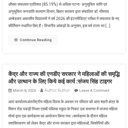
औसत सफलता प्रतिशत (85.19%) से अधिक पटनाः अनुसूचित जाति एवं
औसत
अनुसूचित जनजाति कल्याण विभाग, बिहार सरकार द्वारा संचालित डॉ. भीमराव
से
अम्बेडकर आवासीय विद्यालयों ने वर्ष 2026 की इंटरमीडिएट परीक्षा में सफलता के नए
आगे
निकले
कीर्तिमान स्थापित किए हैं। विभागीय आंकड़ों के अनुसार, इस वर्ष राज्य भर […]
अम्बेडकर
आवासीय
Continue Reading
विद्यालय:
इंटर
परीक्षा
में
92.17%
केंद्र और राज्य की एनडीए सरकार ने महिलाओं की समृद्धि
छात्र
और उत्थान के लिए किये कई कार्य :संजय सिंह टाइगर
सफल,
Author Author
On
March 8, 2026
Leave A Comment
प्रथम
केंद्र
श्रेणी
आरा कार्यालयअंतर्राष्ट्रीय महिला दिवस के अवसर पर रविवार को आरा शहरी क्षेत्र के
और
के
मिशन रोड पकड़ी स्थित एसबी पब्लिक स्कूल के निकट एक सभागार में भाजपा महिला
राज्य
आंकड़ों
मोर्चा द्वारा एक कार्यक्रम का आयोजन किया गया।कार्यक्रम के दौरान महिला
की
में
सशक्तिकरण को लेकर केंद्र और राज्य सरकार द्वारा महिलाओं, किशोरियों और
एनडीए
भारी