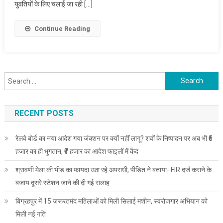
सरकार
युवतियों के लिए चलाई जा रही […]
उछाल
ने
महिलाओं
Continue Reading
की
समृद्धि
और
उत्थान
Search
के
for:
लिए
किये
RECENT POSTS
कई
कार्य
रेलवे बोर्ड का नया आदेश गया जंक्शन पर क्यों नहीं लागू? शवों के निष्पादन पर अब भी ₹5
:संजय
हजार का ही भुगतान, ₹7 हजार का आदेश फाइलों में कैद
सिंह
टाइगर
श्रावणी मेला की भीड़ का फायदा उठा रहे अपराधी, पीड़ित ने बताया- FIR दर्ज कराने के
बजाय दूसरे स्टेशन जाने की दी गई सलाह
बिग्रहपुर में 15 जरूरतमंद महिलाओं को मिली सिलाई मशीन, स्वरोजगार अभियान को
मिली नई गति