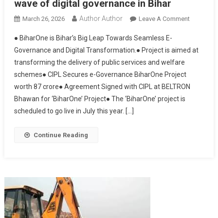
wave of digital governance in Bihar
Author Author
On
March 26, 2026
Leave A Comment
Bihar
● BiharOne is Bihar’s Big Leap Towards Seamless E-
One:
Governance and Digital Transformation.● Project is aimed at
CIPL
transforming the delivery of public services and welfare
Will
schemes● CIPL Secures e-Governance BiharOne Project
Be
Driving
worth 87 crore● Agreement Signed with CIPL at BELTRON
The
Bhawan for ‘BiharOne’ Project● The ‘BiharOne’ project is
Next
scheduled to go live in July this year. […]
Wave
Of
Continue Reading
Digital
Governan
In
Bihar