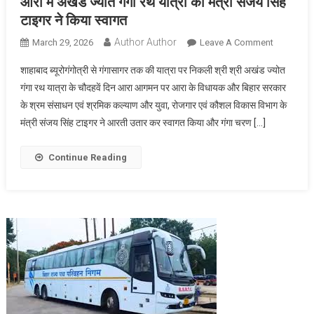
आरा में अखंड ज्योत गंगा रथ यात्रा का मंत्री संजय सिंह
टाइगर ने किया स्वागत
Author Author
On
March 29, 2026
Leave A Comment
आरा
शाहाबाद ब्यूरोगंगोत्री से गंगासागर तक की यात्रा पर निकली श्री श्री अखंड ज्योत
में
गंगा रथ यात्रा के चौदहवें दिन आरा आगमन पर आरा के विधायक और बिहार सरकार
अखंड
के श्रम संसाधन एवं श्रमिक कल्याण और युवा, रोजगार एवं कौशल विकास विभाग के
ज्योत
मंत्री संजय सिंह टाइगर ने आरती उतार कर स्वागत किया और गंगा चरण […]
गंगा
रथ
यात्रा
Continue Reading
का
मंत्री
संजय
सिंह
टाइगर
ने
किया
स्वागत