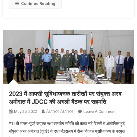
समिति
Continue Reading
का
MD
और
IPRD
के
अपर
सचिव
का
मिला
अतिरिक्त
प्रभार
2023 में आपसी सुविधाजनक तारीखों पर संयुक्त अरब
अमीरात में JDCC की अगली बैठक पर सहमति
Author Author
On
May 25, 2022
Leave A Comment
2023
*11वीं भारत-यूएई संयुक्त रक्षा सहयोग समिति की बैठक नई दिल्ली में आयोजित हुई
में
संयुक्त अरब अमीरात (यूएई) के रक्षा मंत्रालय में सैन्य विकास प्राधिकरण के प्रमुख
आपसी