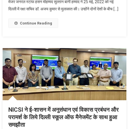
मेजर जनरल स्टाफ हसन मोहम्मद सुल्तान बानी हम्माद ने 25 मई, 2022 को नई
सुविधाजनक
दिल्ली में रक्षा सचिव डॉ. अजय कुमार से मुलाकात की। उन्होंने दोनों देशों के बीच […]
तारीखों
पर
संयुक्त
Continue Reading
अरब
अमीरात
में
JDCC
की
अगली
बैठक
पर
सहमति
NICSI ने ई-शासन में अनुसंधान एवं विकास प्रबंधन और
परामर्श के लिये दिल्ली स्कूल ऑफ मैनेजमेंट के साथ हुआ
समझौता