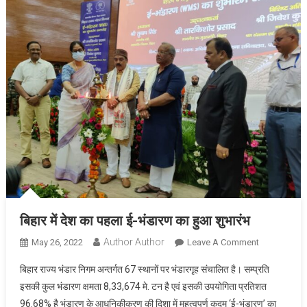
बिहार में देश का पहला ई-भंडारण का हुआ शुभारंभ
Author Author
On
May 26, 2022
Leave A Comment
बिहार
बिहार राज्य भंडार निगम अन्तर्गत 67 स्थानों पर भंडारगृह संचालित है। सम्प्रति
में
इसकी कुल भंडारण क्षमता 8,33,674 मे. टन है एवं इसकी उपयोगिता प्रतिशत
देश
96.68% है भंडारण के आधुनिकीकरण की दिशा में महत्वपूर्ण कदम ‘ई-भंडारण’ का
का