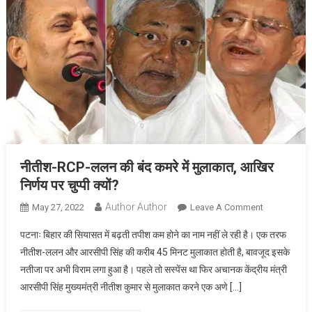
:
प्रो.
रणबीर
नंदन
नीतीश-RCP-ललन की बंद कमरे में मुलाकात, आखिर
निर्णय पर चुप्पी क्यों?
Author Author
On
May 27, 2022
Leave A Comment
नीतीश-
पटनाः बिहार की सियासत में बढ़ती तपीश कम होने का नाम नहीं ले रही है। एक तरफ
RCP-
नीतीश-ललन और आरसीपी सिंह की करीब 45 मिनट मुलाकात होती है, बावजूद इसके
ललन
नतीजा पर अभी विराम लगा हुआ है। पहले तो सस्पेंस था फिर अचानक केंद्रीय मंत्री
की
आरसीपी सिंह मुख्यमंत्री नीतीश कुमार से मुलाकात करने एक अणे […]
बंद
कमरे