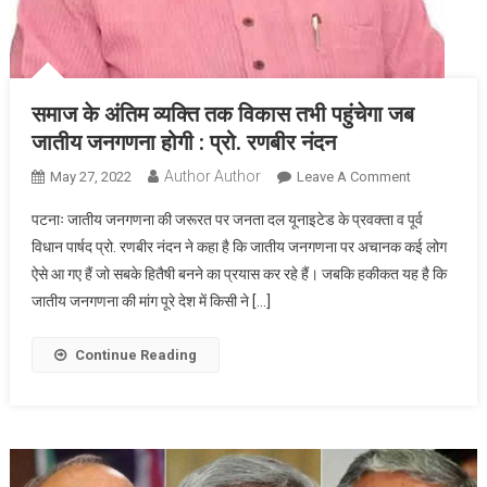
समाज के अंतिम व्यक्ति तक विकास तभी पहुंचेगा जब
जातीय जनगणना होगी : प्रो. रणबीर नंदन
Author Author
On
May 27, 2022
Leave A Comment
समाज
पटनाः जातीय जनगणना की जरूरत पर जनता दल यूनाइटेड के प्रवक्ता व पूर्व
के
विधान पार्षद प्रो. रणबीर नंदन ने कहा है कि जातीय जनगणना पर अचानक कई लोग
अंतिम
ऐसे आ गए हैं जो सबके हितैषी बनने का प्रयास कर रहे हैं। जबकि हकीकत यह है कि
व्यक्ति
जातीय जनगणना की मांग पूरे देश में किसी ने […]
तक
विकास
तभी
Continue Reading
पहुंचेगा
जब
जातीय
जनगणना
होगी