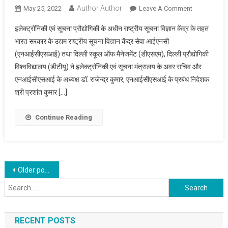
Author Author
On
May 25, 2022
Leave A Comment
NICSI
इलेक्ट्रॉनिकी एवं सूचना प्रौद्योगिकी के अधीन राष्ट्रीय सूचना विज्ञान केंद्र के तहत
ने
भारत सरकार के उद्यम राष्ट्रीय सूचना विज्ञान केंद्र सेवा आईएनसी
ई-
(एनआईसीएसआई) तथा दिल्ली स्कूल ऑफ मैनेजमेंट (डीएसएम), दिल्ली प्रौद्योगिकी
शासन
विश्वविद्यालय (डीटीयू) ने इलेक्ट्रॉनिकी एवं सूचना मंत्रालय के अवर सचिव और
में
अनुसंधान
एनआईसीएसआई के अध्यक्ष डॉ. राजेन्द्र कुमार, एनआईसीएसआई के प्रबंध निदेशक
एवं
श्री प्रशांत कुमार […]
विकास
प्रबंधन
Continue Reading
और
परामर्श
के
लिये
Posts
Older posts
दिल्ली
स्कूल
Search
navigation
ऑफ
for:
मैनेजमेंट
के
RECENT POSTS