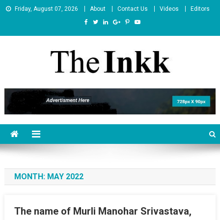
Skip
Friday, August 07, 2026
About
Contact Us
Videos
Editors
to
content
The Inkk
The Inkk
MONTH:
MAY 2022
The name of Murli Manohar Srivastava,