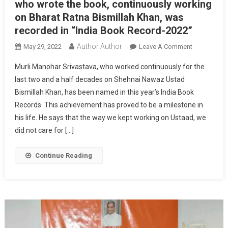
who wrote the book, continuously working
on Bharat Ratna Bismillah Khan, was
recorded in “India Book Record-2022”
Author Author
On
May 29, 2022
Leave A Comment
The
Murli Manohar Srivastava, who worked continuously for the
Name
last two and a half decades on Shehnai Nawaz Ustad
Of
Bismillah Khan, has been named in this year’s India Book
Murli
Records. This achievement has proved to be a milestone in
Manohar
Srivastava,
his life. He says that the way we kept working on Ustaad, we
Who
did not care for […]
Wrote
The
Continue Reading
Book,
Continuousl
Working
On
Bharat
Ratna