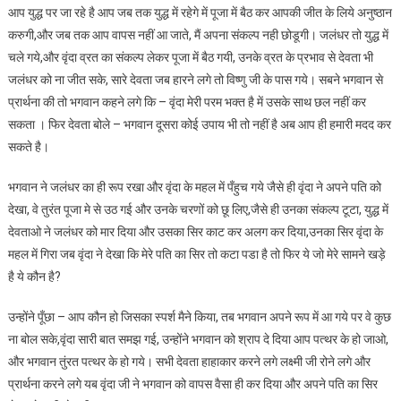
आप युद्ध पर जा रहे है आप जब तक युद्ध में रहेगे में पूजा में बैठ कर आपकी जीत के लिये अनुष्ठान
करुगी,और जब तक आप वापस नहीं आ जाते, मैं अपना संकल्प नही छोडूगी। जलंधर तो युद्ध में
चले गये,और वृंदा व्रत का संकल्प लेकर पूजा में बैठ गयी, उनके व्रत के प्रभाव से देवता भी
जलंधर को ना जीत सके, सारे देवता जब हारने लगे तो विष्णु जी के पास गये। सबने भगवान से
प्रार्थना की तो भगवान कहने लगे कि – वृंदा मेरी परम भक्त है में उसके साथ छल नहीं कर
सकता । फिर देवता बोले – भगवान दूसरा कोई उपाय भी तो नहीं है अब आप ही हमारी मदद कर
सकते है।
भगवान ने जलंधर का ही रूप रखा और वृंदा के महल में पँहुच गये जैसे ही वृंदा ने अपने पति को
देखा, वे तुरंत पूजा मे से उठ गई और उनके चरणों को छू लिए,जैसे ही उनका संकल्प टूटा, युद्ध में
देवताओ ने जलंधर को मार दिया और उसका सिर काट कर अलग कर दिया,उनका सिर वृंदा के
महल में गिरा जब वृंदा ने देखा कि मेरे पति का सिर तो कटा पडा है तो फिर ये जो मेरे सामने खड़े
है ये कौन है?
उन्होंने पूँछा – आप कौन हो जिसका स्पर्श मैने किया, तब भगवान अपने रूप में आ गये पर वे कुछ
ना बोल सके,वृंदा सारी बात समझ गई, उन्होंने भगवान को श्राप दे दिया आप पत्थर के हो जाओ,
और भगवान तुंरत पत्थर के हो गये। सभी देवता हाहाकार करने लगे लक्ष्मी जी रोने लगे और
प्रार्थना करने लगे यब वृंदा जी ने भगवान को वापस वैसा ही कर दिया और अपने पति का सिर