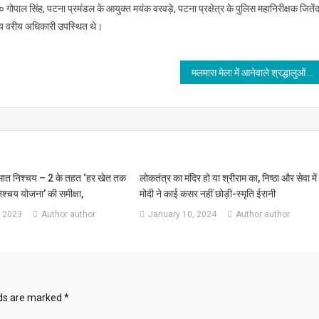
ॉ० गोपाल सिंह, पटना प्रमंडल के आयुक्त मयंक वरवड़े, पटना प्रक्षेत्र के पुलिस महानिरीक्षक जितेंद
न्य वरीय अधिकारी उपस्थित थे।
मलमास मेला में आनेवाले श्रद्धालुओं की सुरक्षा एवं सुविधाओं का ख्याल रखें- मुख्यमंत्री
की सात निश्चय – 2 के तहत ‘हर खेत तक
लोकतंत्र का मंदिर हो या श्रीराम का, निष्ठा और सेवा में
िश्चय योजना’ की समीक्षा,
मोदी ने काई कसर नहीं छोड़ी-स्मृति ईरानी
 2023
Author author
January 10, 2024
Author author
lds are marked
*