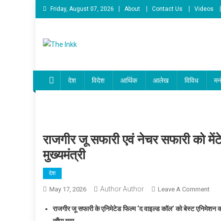
Skip
Friday, August 07, 2026
About
Contact Us
Videos
to
content
The Inkk
The Inkk
देश
विदेश
आर्थिक
आलेख
विविध
मन
राजगीर जू सफारी एवं नेचर सफारी को मेंटे
मुख्यमंत्री
देश
Author Author
On
May 17, 2026
Leave A Comment
राजग
राजगीर जू सफारी के एनिमेटेड फिल्म ‘द वाइल्ड कॉल’ को बेस्ट एनिमेशन का
जू
सौंपा गया