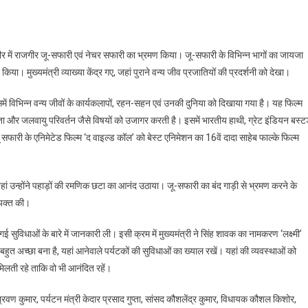
री
री
र में राजगीर जू-सफारी एवं नेचर सफारी का भ्रमण किया। जू-सफारी के विभिन्न भागों का जायजा
। मुख्यमंत्री व्याख्या केंद्र गए, जहां पुराने वन्य जीव प्रजातियों की प्रदर्शनी को देखा।
िसमें विभिन्न वन्य जीवों के कार्यकलापों, रहन-सहन एवं उनकी दुनिया को दिखाया गया है। यह फिल्म
कों
ता और जलवायु परिवर्तन जैसे विषयों को उजागर करती है। इसमें भारतीय हाथी, ग्रेट इंडियन बस्टर
फारी के एनिमेटेड फिल्म ‘द वाइल्ड कॉल’ को बेस्ट एनिमेशन का 16वें दादा साहेब फाल्के फिल्म
धाओं
ल
हां उन्होंने पहाड़ों की रमणिक छटा का आनंद उठाया। जू-सफारी का बंद गाड़ी से भ्रमण करने के
्यक्त की।
ंत्री
गई सुविधाओं के बारे में जानकारी ली। इसी क्रम में मुख्यमंत्री ने सिंह शावक का नामकरण ‘लक्ष्मी’
बहुत अच्छा बना है, यहां आनेवाले पर्यटकों की सुविधाओं का ख्याल रखें। यहां की व्यवस्थाओं को
र मिलती रहे ताकि वो भी आनंदित रहें।
रवण कुमार, पर्यटन मंत्री केदार प्रसाद गुप्ता, सांसद कौशलेंद्र कुमार, विधायक कौशल किशोर,