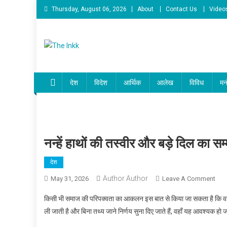
Skip
Thursday, August 06, 2026
About
Contact Us
Video
to
content
The Inkk
The Inkk
देश
विदेश
आर्थिक
आलेख
विविध
मन
नन्हें हाथों की तस्वीर और बड़े दिल का सम
देश
Author Author
On
May 31, 2026
Leave A Comment
नन्हें
किसी भी समाज की परिपक्वता का आकलन इस बात से किया जा सकता है कि वह सं
हाथों
ली जाती है और बिना तथ्य जाने निर्णय सुना दिए जाते हैं, वहाँ यह आवश्यक हो
की
तस्वी