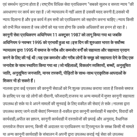
सेवा
एवं समर्थन जुटाना होता है।राष्ट्रीय विधिक सेवा प्राधिकरण “सबको सुलभ व सस्ता न्याय “की
दिवस
अवधारणा पर कार्य कर रहा है।जो न्यायालय में नहीं आता है उसकी मदद करनी है,उसको भी
“:
न्याय दिलाना है और इस कार्य में हम सभी को प्राधिकरण को सहयोग करना चाहिए।न्याय किसी
समाज
को तभी मिल सकता है जब लोगों को यह पता होगा कि उसके अधिकारों का हनन हो रहा है।
के
कानूनी सेवा प्राधिकरण अधिनियम 11 अक्टूबर 1987 को लागू किया गया था जबकि
वंचित
अधिनियम 9 नवम्बर 1995 को प्रभावी हुआ था।इस दिन की शुरुआत भारत के सर्वोच्च
वर्ग
न्यायालय द्वारा 1995 में समाज के गरीब और कमजोर वर्गों को सहायता और सहायता प्रदान
के
करने के लिए की गई थी।यह एक कमजोर और गरीब लोगों के समूह को सहायता देने के लिए एक
लोगों
जनादेश के साथ स्थापित किया गया था।जो महिलाओं, विकलांग व्यक्तियों, बच्चों, अनुसूचित
को
जाति, अनुसूचित जनजाति, मानव तस्करी, पीड़ितों के साथ-साथ प्राकृतिक आपदाओं के
नि:शुल्क
शिकार भी हो सकते हैं।
न्याय
प्राप्ति
नालसा द्वारा कई प्रकार की कानूनी सेवाओं को नि:शुल्क उपलब्ध कराया जाता है जिससे समाज
के
के हासिए पर रह रहे लोगों को दीवानी, फौजदारी,राजस्व या अन्य मामलों में मुफ्त कानूनी सहायता
लिए
उपलब्ध हो सके या वे अपने मामलों की सुनवाई के लिए वकील की सेवाएं ले सके।नालसा द्वारा
सहायता
उपलब्ध कराए जाने वाली सेवाएं निम्नवत है-वकील द्वारा कानूनी कार्यवाही में सहयोग, विवादों की
एवं
कार्यवाही,अपील का ज्ञापन, कानूनी कार्यवाही में दस्तावेजों की छपाई और अनुवाद, वैधानिक
समर्थन
दस्तावेज तैयार करना, किसी भी अदालत या प्राधिकरण या ट्रिब्यूनल के समक्ष किसी भी मामले
जुटाना
या अन्य कानूनी कार्यवाही के संचालन में अपनी द्वारा उपलब्ध कराई गई सेवा को उपलब्ध