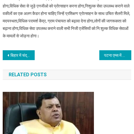
होगा,विधिक सेवा से जुड़े एनजीओ को प्रोत्साहन करना होगा,निशुल्क सेवा उपलब्ध कराने वाले
वकीलों का एक अलग कैडर होना चाहिए जिन्हें प्रशिक्षण प्रोत्साहन के साथ उचित सैलरी मिले,
मदयस्थता,विधिक परामर्श केंद्र, ग्राम पंचायत को बढ़ावा देना होगा,लोगों की जागरूकता को
बढ़ाना होगा,विधिक सेवा उपलब्ध कराने वाली सभी निजी एजेंसियों को नि:शुल्क विधिक सेवाओं
के मामलों से जोड़ना होगा।
Post
बिहार में चंद्र ग्रहण का समय, किन राशियों पर क्या पड़ेगा प्रभाव
पटना एम्स में गंभीर बीमारियों के ईलाज की व्यवस्था केंद्र सरकार ने रोक रखी है : प्रो. रणबीर नंदन
navigation
RELATED POSTS