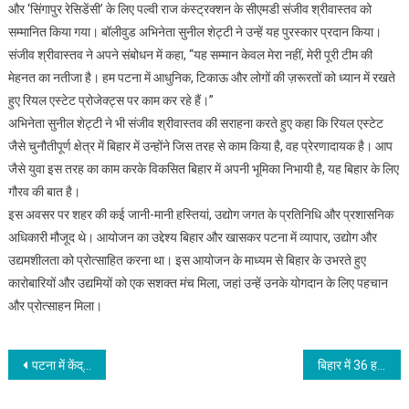
और ‘सिंगापुर रेसिडेंसी’ के लिए पल्वी राज कंस्ट्रक्शन के सीएमडी संजीव श्रीवास्तव को
रियल
स्टेट
सम्मानित किया गया। बॉलीवुड अभिनेता सुनील शेट्टी ने उन्हें यह पुरस्कार प्रदान किया।
उद्यमी
संजीव श्रीवास्तव ने अपने संबोधन में कहा, “यह सम्मान केवल मेरा नहीं, मेरी पूरी टीम की
संजीव
मेहनत का नतीजा है। हम पटना में आधुनिक, टिकाऊ और लोगों की ज़रूरतों को ध्यान में रखते
श्रीवास्तव
हुए रियल एस्टेट प्रोजेक्ट्स पर काम कर रहे हैं।”
को
अभिनेता सुनील शेट्टी ने भी संजीव श्रीवास्तव की सराहना करते हुए कहा कि रियल एस्टेट
अभिनेता
जैसे चुनौतीपूर्ण क्षेत्र में बिहार में उन्होंने जिस तरह से काम किया है, वह प्रेरणादायक है। आप
सुनील
जैसे युवा इस तरह का काम करके विकसित बिहार में अपनी भूमिका निभायी है, यह बिहार के लिए
शेट्टी
गौरव की बात है।
ने
इस अवसर पर शहर की कई जानी-मानी हस्तियां, उद्योग जगत के प्रतिनिधि और प्रशासनिक
किया
अधिकारी मौजूद थे। आयोजन का उद्देश्य बिहार और खासकर पटना में व्यापार, उद्योग और
सम्मानित
उद्यमशीलता को प्रोत्साहित करना था। इस आयोजन के माध्यम से बिहार के उभरते हुए
कारोबारियों और उद्यमियों को एक सशक्त मंच मिला, जहां उन्हें उनके योगदान के लिए पहचान
और प्रोत्साहन मिला।
Post
पटना में केंद्रीय शिक्षा मंत्री धर्मेंद्र प्रधान को प्रो. रणबीर नंदन ने किया सम्मानित
बिहार में 36 हजार 7 सौ कि.मी. से अधिक ग्रामीण सड़कों का हुआ कायाकल्प
navigation