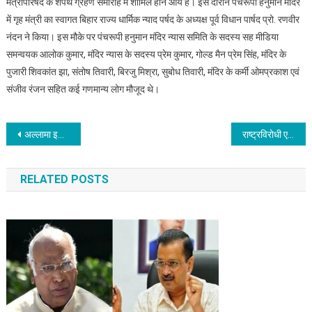
मंत्रीपरिषद के शपथ ग्रहण समारोह में शामिल होने आये हैं। इस दौरान पंचरूपी हनुमान मंदिर
हनुमान
में गृह मंत्री का स्वागत बिहार राज्य धार्मिक न्याद पर्षद के अध्यक्ष पूर्व विधान पार्षद प्रो. रणवीर
मंदिर
नंदन ने किया। इस मौके पर पंचरूपी हनुमान मंदिर न्यास समिति के सदस्य सह मीडिया
में
समन्वयक आलोक कुमार, मंदिर न्यास के सदस्य प्रेम कुमार, गोल्ड मैन प्रेम सिंह, मंदिर के
पूजा
पुजारी शिवकांत झा, संतोष तिवारी, बिरजु मिश्रा, सुबोध तिवारी, मंदिर के कर्मी ओमप्रकाश एवं
अर्चना
संजीव रंजन सहित कई गणमान्य लोग मौजूद थे।
Post
अल्लामा इकबाल कॉलेज में शिक्षकों के सम्मान में कार्यक्रम, प्रो. नवल किशोर यादव ने की सराहना
राष्ट्रविरोधी एजेंडे पर काम करने वाले राहुल गाँधी को राष्ट्रनीति की सात अपीलें कैसे समझ में आएंगी:ऋतुराज सिन्हा
navigation
RELATED POSTS