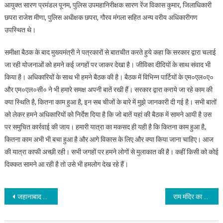
आयुक्त सारण प्रमंडल पूनम, पुलिस उपमहानिरीक्षक सारण रेंज विकास कुमार, जिलाधिकारी
छपरा राजेश मीणा, पुलिस अधीक्षक छपरा, गौरव मंगला सहित अन्य वरीय अधिकारीगण
उपस्थित थे।
समीक्षा बैठक के बाद मुख्यमंत्री ने पत्रकारों से बातचीत करते हुये कहा कि सरकार द्वारा चलाई
जा रही योजनाओं को हमने कई जगहों पर जाकर देखा है। जीविका दीदियों के साथ संवाद भी
किया है। अधिकारियों के साथ भी हमने बैठक की है। बैठक में विभिन्न पार्टियों के एम०एल०ए०
और एम०एल०सी० ने भी हमारे समक्ष अपनी बातें रखी हैं। सरकार द्वारा कराये जा रहे काम की
क्या स्थिति है, कितना काम हुआ है, इन सब चीजों के बारे में मुझे जानकारी दी गई है। सभी बातों
को लेकर हमने अधिकारियों को निर्देश दिया है कि जो बातें यहां की बैठक में सामने आयी है उस
पर समुचित कार्रवाई की जाय। हमारी यात्रा का मकसद ही यही है कि कितना काम हुआ है,
कितना काम अभी भी बचा हुआ है और आगे विकास के लिए और क्या किया जाना चाहिए। आज
की यात्रा काफी अच्छी रही। सभी जगहों पर हमने लोगों से मुलाकात की है। कहीं किसी को कोई
दिक्कत सामने आ रही है तो उसे भी हमलोग देख रहे हैं।
Post
जहानाबाद में करोड़ों की लागत से बने ऑक्सीजन प्लांट कंप्रेशर की गड़बड़ी से प्लांट ठप
राम मंदिर का उद्घाटन साबित होगा गेम-चेंजर, 32 हजार करोड़ से होगा अयोध्या का विकास
navigation