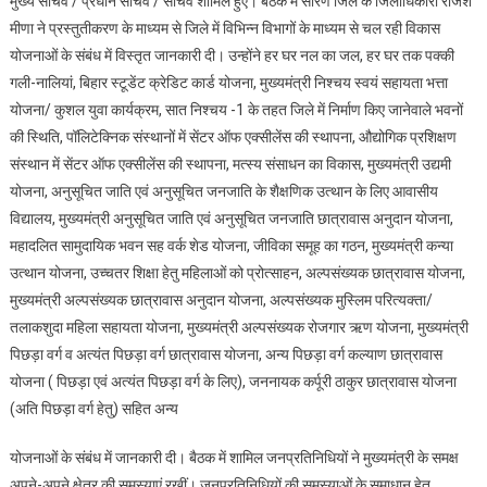
मुख्य सचिव / प्रधान सचिव / सचिव शामिल हुए। बैठक में सारण जिले के जिलाधिकारी राजेश
सारण
मीणा ने प्रस्तुतीकरण के माध्यम से जिले में विभिन्न विभागों के माध्यम से चल रही विकास
जिले
योजनाओं के संबंध में विस्तृत जानकारी दी। उन्होंने हर घर नल का जल, हर घर तक पक्की
की
समीक्षात्मक
गली-नालियां, बिहार स्टूडेंट क्रेडिट कार्ड योजना, मुख्यमंत्री निश्चय स्वयं सहायता भत्ता
बैठक,
योजना/ कुशल युवा कार्यक्रम, सात निश्चय -1 के तहत जिले में निर्माण किए जानेवाले भवनों
दिए
की स्थिति, पॉलिटेक्निक संस्थानों में सेंटर ऑफ एक्सीलेंस की स्थापना, औद्योगिक प्रशिक्षण
कई
संस्थान में सेंटर ऑफ एक्सीलेंस की स्थापना, मत्स्य संसाधन का विकास, मुख्यमंत्री उद्यमी
दिशा
योजना, अनुसूचित जाति एवं अनुसूचित जनजाति के शैक्षणिक उत्थान के लिए आवासीय
निर्देश
विद्यालय, मुख्यमंत्री अनुसूचित जाति एवं अनुसूचित जनजाति छात्रावास अनुदान योजना,
महादलित सामुदायिक भवन सह वर्क शेड योजना, जीविका समूह का गठन, मुख्यमंत्री कन्या
उत्थान योजना, उच्चतर शिक्षा हेतु महिलाओं को प्रोत्साहन, अल्पसंख्यक छात्रावास योजना,
मुख्यमंत्री अल्पसंख्यक छात्रावास अनुदान योजना, अल्पसंख्यक मुस्लिम परित्यक्ता/
तलाकशुदा महिला सहायता योजना, मुख्यमंत्री अल्पसंख्यक रोजगार ऋण योजना, मुख्यमंत्री
पिछड़ा वर्ग व अत्यंत पिछड़ा वर्ग छात्रावास योजना, अन्य पिछड़ा वर्ग कल्याण छात्रावास
योजना ( पिछड़ा एवं अत्यंत पिछड़ा वर्ग के लिए), जननायक कर्पूरी ठाकुर छात्रावास योजना
(अति पिछड़ा वर्ग हेतु) सहित अन्य
योजनाओं के संबंध में जानकारी दी। बैठक में शामिल जनप्रतिनिधियों ने मुख्यमंत्री के समक्ष
अपने-अपने क्षेत्र की समस्याएं रखीं। जनप्रतिनिधियों की समस्याओं के समाधान हेतु