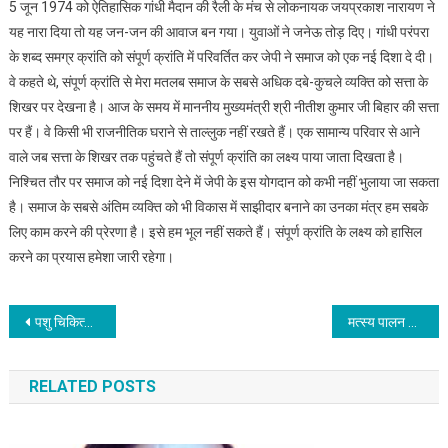
5 जून 1974 को ऐतिहासिक गांधी मैदान की रैली के मंच से लोकनायक जयप्रकाश नारायण ने
जात-
यह नारा दिया तो यह जन-जन की आवाज बन गया। युवाओं ने जनेऊ तोड़ दिए। गांधी परंपरा
पात
के शब्द समग्र क्रांति को संपूर्ण क्रांति में परिवर्तित कर जेपी ने समाज को एक नई दिशा दे दी।
तोड़
दो,
वे कहते थे, संपूर्ण क्रांति से मेरा मतलब समाज के सबसे अधिक दबे-कुचले व्यक्ति को सत्ता के
तिलक-
शिखर पर देखना है। आज के समय में माननीय मुख्यमंत्री श्री नीतीश कुमार जी बिहार की सत्ता
दहेज
पर हैं। वे किसी भी राजनीतिक घराने से ताल्लुक नहीं रखते हैं। एक सामान्य परिवार से आने
छोड़
वाले जब सत्ता के शिखर तक पहुंचते हैं तो संपूर्ण क्रांति का लक्ष्य पाया जाता दिखता है।
दो
निश्चित तौर पर समाज को नई दिशा देने में जेपी के इस योगदान को कभी नहीं भुलाया जा सकता
है। समाज के सबसे अंतिम व्यक्ति को भी विकास में साझीदार बनाने का उनका मंत्र हम सबके
लिए काम करने की प्रेरणा है। इसे हम भूल नहीं सकते हैं। संपूर्ण क्रांति के लक्ष्य को हासिल
करने का प्रयास हमेशा जारी रहेगा।
Post
पशु चिकित्सा परिषद् का प्रशासनिक भवन बनाने के लिए 27.68 करोड़ स्वीकृत – सम्राट चौधरी
मत्स्य पालन के जरिए उद्यमिता और रोजगार को बढ़ावा दे रही बिहार सरकार
navigation
RELATED POSTS