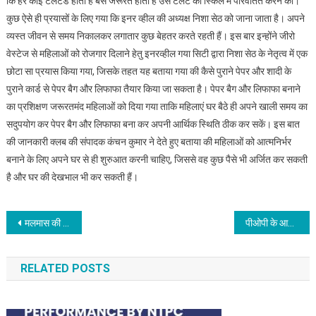
कि हर कोई टैलेंटेड होता है बस जरूरत होती है उस टैलेंट को स्किल में परिवर्तित करने की।
भी
कुछ ऐसे ही प्रयासों के लिए गया कि इनर व्हील की अध्यक्ष निशा सेठ को जाना जाता है। अपने
सँवारी
व्यस्त जीवन से समय निकालकर लगातार कुछ बेहतर करते रहती हैं। इस बार इन्होंने जीरो
जा
वेस्टेज से महिलाओं को रोजगार दिलाने हेतु इनरव्हील गया सिटी द्वारा निशा सेठ के नेतृत्व में एक
सकती
है
छोटा सा प्रयास किया गया, जिसके तहत यह बताया गया की कैसे पुराने पेपर और शादी के
तकदीर:
पुराने कार्ड से पेपर बैग और लिफाफा तैयार किया जा सकता है। पेपर बैग और लिफाफा बनाने
निशा
का प्रशिक्षण जरूरतमंद महिलाओं को दिया गया ताकि महिलाएं घर बैठे ही अपने खाली समय का
सेठ
सदुपयोग कर पेपर बैग और लिफाफा बना कर अपनी आर्थिक स्थिति ठीक कर सकें। इस बात
की जानकारी क्लब की संपादक कंचन कुमार ने देते हुए बताया की महिलाओं को आत्मनिर्भर
बनाने के लिए अपने घर से ही शुरुआत करनी चाहिए, जिससे वह कुछ पैसे भी अर्जित कर सकती
है और घर की देखभाल भी कर सकती हैं।
Post
मलमास की पहली सोमवारी पर प्रो. रणबीर नंदन नें किया रुद्र अभिषेक
पीओपी के आधार पर जून माह के अपर समाहर्ताओं की रैंकिंग में बांका प्रथम, सुपौल दूसरे और पूर्णिया तीसरे स्थान पर रहा
navigation
RELATED POSTS