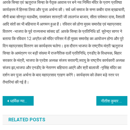
आरके सिन्हा एवं ऋतुराज सिन्हा के पैतृक आवास पर बने नव निर्मित मंदिर के प्राण प्रतिष्ठा
कार्यक्रम में हिस्सा लिया और पूजा अर्चना की। सर्व धर्म समाज के सन्त कबीर दास ब्रह्मचारी,
मौनी बाबा सोनपुर मठाधीश, रामशंकर शास्त्री जी लालगंज बाजार, सीता रामेश्वर दास, वैशाली
आदि संतों का भी बहियारा में आगमन हुआ है। रविवार को होगा मुख्य समारोह एवं महाप्रसाद
वितरण -भाजपा के पूर्व राज्यसभा सांसद डॉ. आरके सिन्हा के प्रतिनिधि डॉ. सुरेन्द्र सागर ने
बताया कि रविवार 12 अप्रैल को मंदिर परिसर में ही मुख्य समारोह का आयोजन होगा और पुरे
दिन महाप्रसाद वितरण का कार्यक्रम चलेगा। इस दौरान भाजपा के राष्ट्रीय मंत्री ऋतुराज
सिन्हा के आमंत्रण पर बड़ी संख्या में राजनैतिक दलों प्रतिनिधि, एनडीए के विधायक, बिहार
सरकार के मंत्री, भाजपा के प्रदेश अध्यक्ष संजय सरावगी,जदयू के राष्ट्रीय कार्यकारी अध्यक्ष
संजय झा,भाजपा और एनडीए के नेतागण बहियारा आएंगे और श्री बालाजी -नृसिंह मंदिर का
दर्शन कर पूजा अर्चना के बाद महाप्रसाद ग्रहण करेंगे। कार्यक्रम को लेकर बड़े स्तर पर
तैयारियां की गई है।
Post
धार्मिक न्यास पर्षद,बिहार में बड़े पैमाने पर मनाएगा सनातनी सतुआनी पर्व, मंदिरों और बस्तियों तक पहुंचेगा आयोजन
नीतीश कुमार से बिहार राज्य धार्मिक न्यास पर्षद के अध्यक्ष प्रो. रणबीर नंदन ने मुलाकात की
navigation
RELATED POSTS