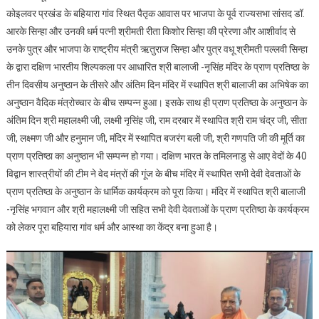
नवनिर्मित
कोइलवर प्रखंड के बहियारा गांव स्थित पैतृक आवास पर भाजपा के पूर्व राज्यसभा सांसद डॉ.
श्री
आरके सिन्हा और उनकी धर्म पत्नी श्रीमती रीता किशोर सिन्हा की प्रेरणा और आशीर्वाद से
बालाजी
उनके पुत्र और भाजपा के राष्ट्रीय मंत्री ऋतुराज सिन्हा और पुत्र वधू श्रीमती पल्लवी सिन्हा
-नृसिंह
के द्वारा दक्षिण भारतीय शिल्पकला पर आधारित श्री बालाजी -नृसिंह मंदिर के प्राण प्रतिष्ठा के
मंदिर
में
तीन दिवसीय अनुष्ठान के तीसरे और अंतिम दिन मंदिर में स्थापित श्री बालाजी का अभिषेक का
हुई
अनुष्ठान वैदिक मंत्रोच्चार के बीच सम्पन्न हुआ। इसके साथ ही प्राण प्रतिष्ठा के अनुष्ठान के
श्री
अंतिम दिन श्री महालक्ष्मी जी, लक्ष्मी नृसिंह जी, राम दरबार में स्थापित श्री राम चंद्र जी, सीता
बालाजी
जी, लक्ष्मण जी और हनुमान जी, मंदिर में स्थापित बजरंग बली जी, श्री गणपति जी की मूर्ति का
की
प्राण प्रतिष्ठा का अनुष्ठान भी सम्पन्न हो गया। दक्षिण भारत के तमिलनाडु से आए वेदों के 40
प्राण
विद्वान शास्त्रीयों की टीम ने वेद मंत्रों की गूंज के बीच मंदिर में स्थापित सभी देवी देवताओं के
प्रतिष्ठा,
प्राण प्रतिष्ठा के अनुष्ठान के धार्मिक कार्यक्रम को पूरा किया। मंदिर में स्थापित श्री बालाजी
भाजपा
-नृसिंह भगवान और श्री महालक्ष्मी जी सहित सभी देवी देवताओं के प्राण प्रतिष्ठा के कार्यक्रम
के
को लेकर पूरा बहियारा गांव धर्म और आस्था का केंद्र बना हुआ है।
राष्ट्रीय
मंत्री
ऋतुराज
सिन्हा
के
आमंत्रण